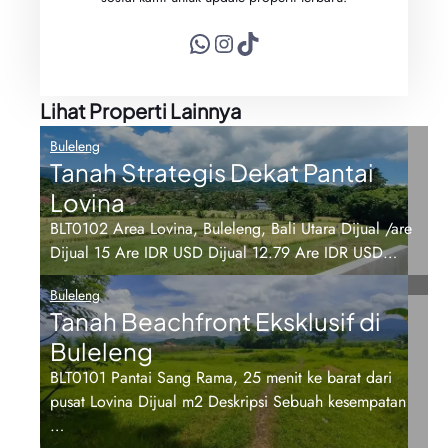
WhatsApp
Instagram
TikTok
Lihat Properti Lainnya
Buleleng
Tanah Strategis Dekat Pantai
Lovina
BLT0102 Area Lovina, Buleleng, Bali Utara Dijual /are
Dijual 15 Are IDR USD Dijual 12.79 Are IDR USD…
Buleleng
Tanah Beachfront Eksklusif di
Buleleng
BLT0101 Pantai Sang Rama, 25 menit ke barat dari
pusat Lovina Dijual m2 Deskripsi Sebuah kesempatan
…