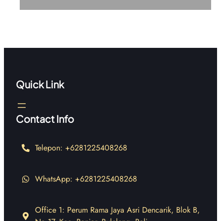
Quick Link
Contact Info
Telepon: +6281225408268
WhatsApp: +6281225408268
Office 1: Perum Rama Jaya Asri Dencarik, Blok B,