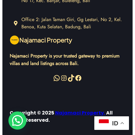
No 17, Kec. Banjar, Buleleng, Bali
Office 2: Jalan Taman Giri, Gg Lestari, No 2, Kel.
Benoa, Kuta Selatan, Badung, Bali
Najamaci Property
Najamaci Property is your trusted gateway to premium
villas and land listings across Bali.
WhatsApp
Instagram
TikTok
Facebook
Copyright © 2025
Najamaci Property
.
All
Right Reserved.
ID