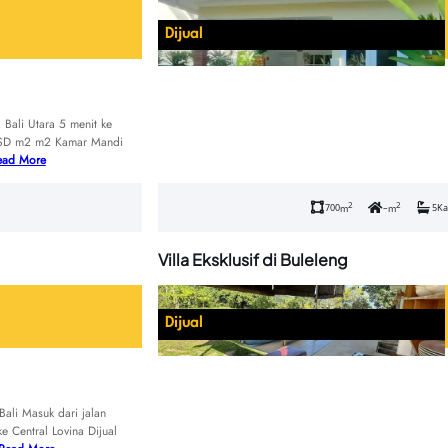
Dijual
Bali Utara 5 menit ke
 USD m2 m2 Kamar Mandi
ead More
2
2
700
–
5
Ka
m
m
Villa Eksklusif di Buleleng
Dijual
ali Masuk dari jalan
e Central Lovina Dijual