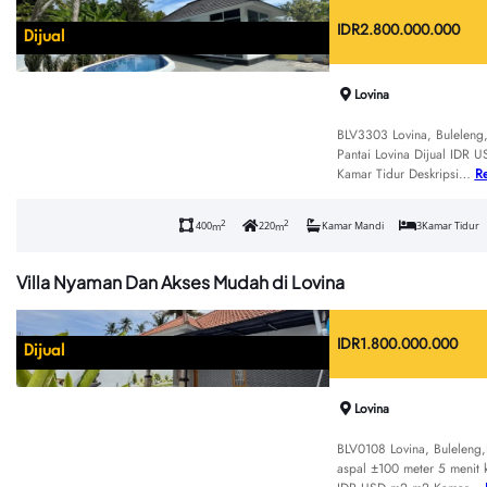
IDR
2.800.000.000
Dijual
Lovina
BLV3303 Lovina, Buleleng, 
Pantai Lovina Dijual IDR
Kamar Tidur Deskripsi…
R
2
2
400
220
Kamar Mandi
3
Kamar Tidur
m
m
Villa Nyaman Dan Akses Mudah di Lovina
IDR
1.800.000.000
Dijual
Lovina
BLV0108 Lovina, Buleleng,B
aspal ±100 meter 5 menit k