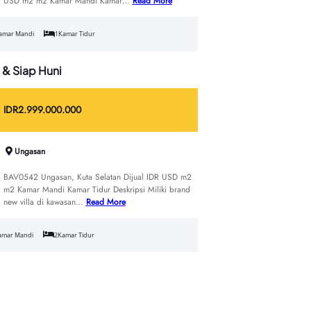
USD m2 m2 Kamar Mandi Kamar…
Read More
amar Mandi
1
Kamar Tidur
 & Siap Huni
IDR
2.999.000.000
Ungasan
BAV0542 Ungasan, Kuta Selatan Dijual IDR USD m2
m2 Kamar Mandi Kamar Tidur Deskripsi Miliki brand
new villa di kawasan…
Read More
amar Mandi
2
Kamar Tidur