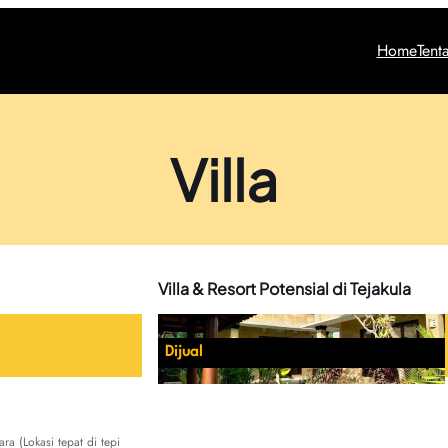
Home
Tent
Villa
Villa & Resort Potensial di Tejakula
Dijual
ra (Lokasi tepat di tepi