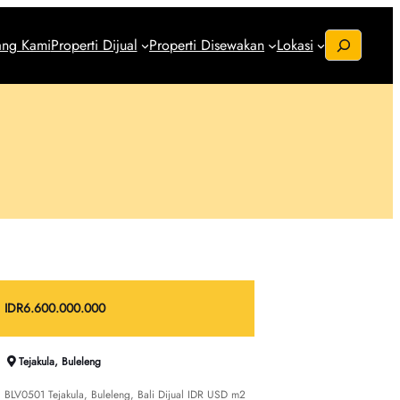
S
ang Kami
Properti Dijual
Properti Disewakan
Lokasi
e
a
r
c
h
IDR
6.600.000.000
Tejakula, Buleleng
BLV0501 Tejakula, Buleleng, Bali Dijual IDR USD m2