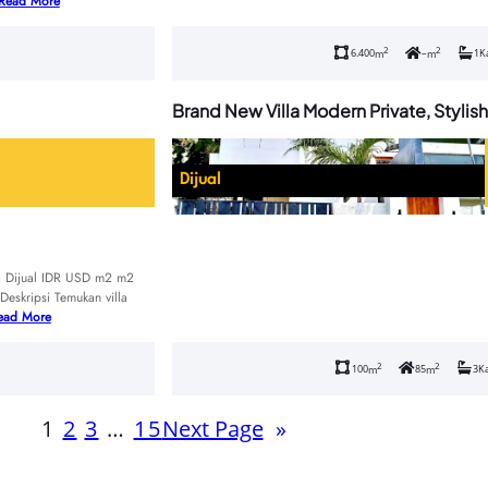
Read More
2
2
6.400
–
1
K
m
m
Brand New Villa Modern Private, Stylish
Dijual
ra Dijual IDR USD m2 m2
eskripsi Temukan villa
ead More
2
2
100
85
3
K
m
m
1
2
3
…
15
Next Page
»