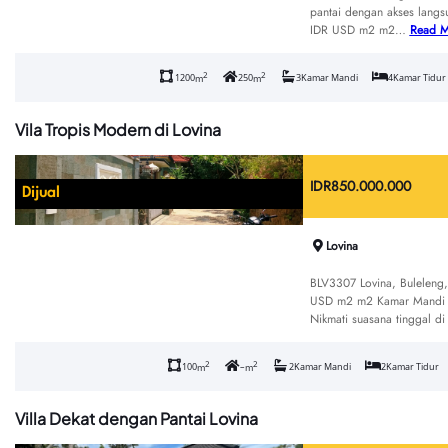
pantai dengan akses langsu
IDR USD m2 m2…
Read M
2
2
1200
250
3
Kamar Mandi
4
Kamar Tidur
m
m
Vila Tropis Modern di Lovina
IDR
850.000.000
Dijual
Lovina
BLV3307 Lovina, Buleleng, 
USD m2 m2 Kamar Mandi K
Nikmati suasana tinggal d
2
2
100
–
2
Kamar Mandi
2
Kamar Tidur
m
m
Villa Dekat dengan Pantai Lovina