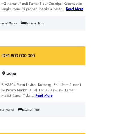
m2 Kamar Mandi Kamar Tidur Deskripsi Kesempatan
langka memiliki properti berskala besar…
Read More
Kamar Mandi
14
Kamar Tidur
IDR
1.800.000.000
Lovina
BLV3304 Pusat Lovina, Buleleng ,Bali Utara 3 menit
ke Pepito Market Dijual IDR USD m2 m2 Kamar
Mandi Kamar Tidur…
Read More
mar Mandi
2
Kamar Tidur