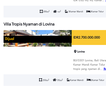
IDR USD m2 m2 Kamar…
2
2
200
–
3
Kamar Mandi
2
Kamar Tidur
m
m
Villa Tropis Nyaman di Lovina
IDR
2.700.000.000
Dijual
Lovina
BLV3301 Lovina, Bali Uta
Kamar Mandi Kamar Tidur D
tropis yang nyaman di…
R
2
2
250
135
Kamar Mandi
2
Kamar Tidur
m
m