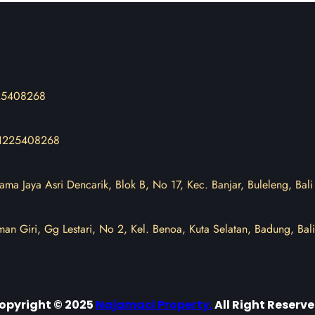
225408268
1225408268
ama Jaya Asri Dencarik, Blok B, No 17, Kec. Banjar, Buleleng, Bali
aman Giri, Gg Lestari, No 2, Kel. Benoa, Kuta Selatan, Badung, Bal
opyright © 2025
Najamaci Property
.
All Right Reserve