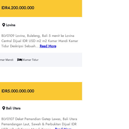
IDR
4.200.000.000
Lovina
BLV0109 Lovina, Buleleng, Bali 5 menit ke Lovina
Central Dijual IDR USD m2 m2 Kamar Mandi Kamar
Tidur Deskripsi Sebuah…
Read More
mar Mandi
5
Kamar Tidur
IDR
5.000.000.000
Bali Utara
BLV0107 Dekat Pemandian Gatep Lawas, Bali Utara
Pemandangan Laut, Sawah & Perbukitan Dijual IDR