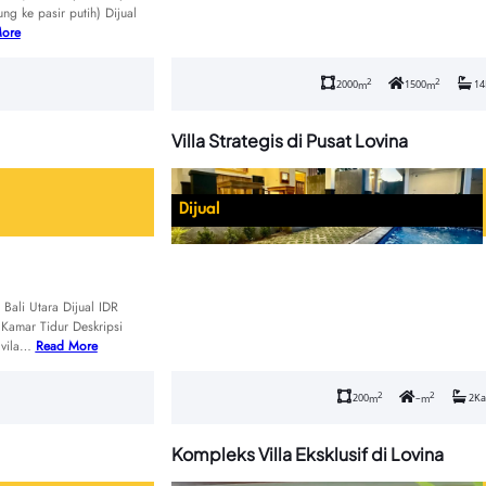
ng ke pasir putih) Dijual
ore
2
2
2000
1500
14
m
m
Villa Strategis di Pusat Lovina
Dijual
Bali Utara Dijual IDR
amar Tidur Deskripsi
i vila…
Read More
2
2
200
–
2
Ka
m
m
Kompleks Villa Eksklusif di Lovina