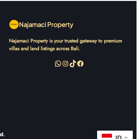
Najamaci Property
Najamaci Property is your trusted gateway to premium
villas and land listings across Bali.
WhatsApp
Instagram
TikTok
Facebook
i
d.
ID