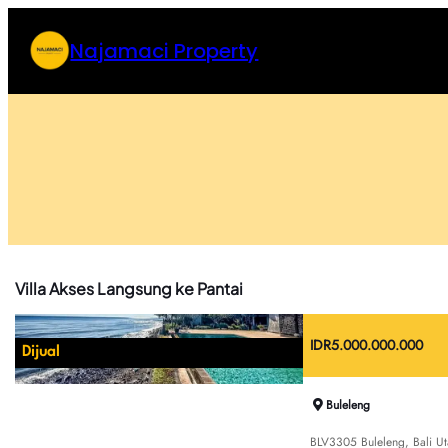
Skip
to
Najamaci Property
content
Villa Akses Langsung ke Pantai
IDR
5.000.000.000
Dijual
Buleleng
BLV3305 Buleleng, Bali Uta