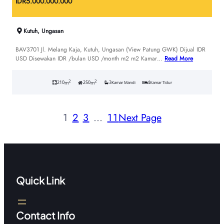
IDR
5.000.000.000
Kutuh, Ungasan
BAV3701 Jl. Melang Kaja, Kutuh, Ungasan (View Patung GWK) Dijual IDR
USD Disewakan IDR /bulan USD /month m2 m2 Kamar…
Read More
2
2
210
250
3
4
m
m
Kamar Mandi
Kamar Tidur
1
2
3
…
11
Next Page
Quick Link
Contact Info