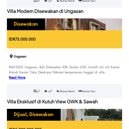
–
3
3
m
m
Kamar Mandi
Kamar Tidur
Villa Modern Disewakan di Ungasan
Disewakan
IDR
73.000.000
Ungasan
BAV3203 Ungasan, Bali Disewakan IDR /bulan USD /month m2 m2 Kamar
Mandi Kamar Tidur Deskripsi Nikmati kenyamanan tinggal di villa…
Read More
2
2
–
3
3
m
m
Kamar Mandi
Kamar Tidur
Villa Eksklusif di Kutuh View GWK & Sawah
Dijual
,
Disewakan