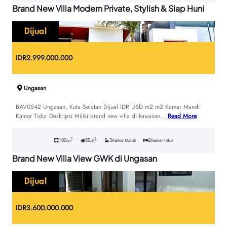
Brand New Villa Modern Private, Stylish & Siap Huni
Dijual
IDR
2.999.000.000
Ungasan
BAV0542 Ungasan, Kuta Selatan Dijual IDR USD m2 m2 Kamar Mandi
Kamar Tidur Deskripsi Miliki brand new villa di kawasan…
Read More
2
2
100
85
3
2
m
m
Kamar Mandi
Kamar Tidur
Brand New Villa View GWK di Ungasan
Dijual
IDR
3.600.000.000