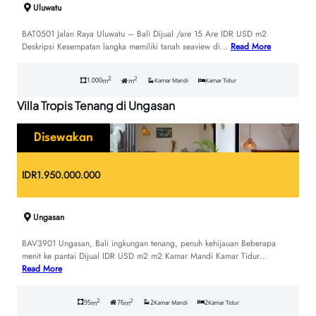
Uluwatu
BAT0501 Jalan Raya Uluwatu – Bali Dijual /are 15 Are IDR USD m2
Deskripsi Kesempatan langka memiliki tanah seaview di…
Read More
2
2
1.000
m
m
Kamar Mandi
Kamar Tidur
Villa Tropis Tenang di Ungasan
Disewakan
IDR
1.950.000.000
Ungasan
BAV3901 Ungasan, Bali ingkungan tenang, penuh kehijauan Beberapa
menit ke pantai Dijual IDR USD m2 m2 Kamar Mandi Kamar Tidur…
Read More
2
2
95
76
2
2
m
m
Kamar Mandi
Kamar Tidur