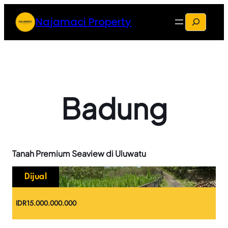
Skip
S
Najamaci Property
to
e
content
a
r
c
h
Badung
Tanah Premium Seaview di Uluwatu
Dijual
IDR
15.000.000.000