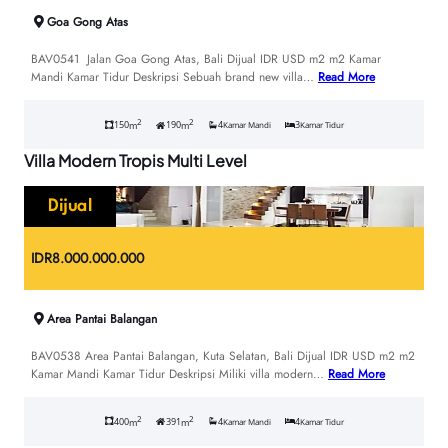
Goa Gong Atas
BAV0541 Jalan Goa Gong Atas, Bali Dijual IDR USD m2 m2 Kamar
Mandi Kamar Tidur Deskripsi Sebuah brand new villa…
Read More
2
2
150
190
4
3
m
m
Kamar Mandi
Kamar Tidur
Villa Modern Tropis Multi Level
Dijual
IDR
8.000.000.000
Area Pantai Balangan
BAV0538 Area Pantai Balangan, Kuta Selatan, Bali Dijual IDR USD m2 m2
Kamar Mandi Kamar Tidur Deskripsi Miliki villa modern…
Read More
2
2
400
391
4
4
m
m
Kamar Mandi
Kamar Tidur