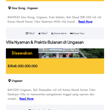
Goa Gong, Ungasan
BAV0532 Goa Gong, Ungasan, Kuta Selatan, Bali Dijual IDR USD m2 m2
Kamar Mandi Kamar Tidur Deskripsi Miliki villa brand…
Read More
2
2
100
140
2
2
m
m
Kamar Mandi
Kamar Tidur
Villa Nyaman & Praktis Bulanan di Ungasan
Disewakan
IDR
48.000.000.000
Ungasan
BAV3201 Ungasan, Bali Disewakan m2 m2 Kamar Mandi Kamar Tidur
Deskripsi Villa ini menawarkan pengalaman tinggal yang nyaman dan
simpel…
Read More
2
2