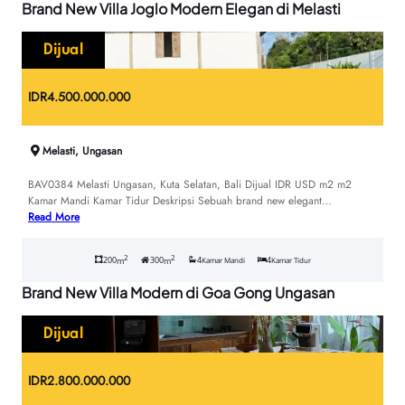
Brand New Villa Joglo Modern Elegan di Melasti
Dijual
IDR
4.500.000.000
Melasti, Ungasan
BAV0384 Melasti Ungasan, Kuta Selatan, Bali Dijual IDR USD m2 m2
Kamar Mandi Kamar Tidur Deskripsi Sebuah brand new elegant…
Read More
2
2
200
300
4
4
m
m
Kamar Mandi
Kamar Tidur
Brand New Villa Modern di Goa Gong Ungasan
Dijual
IDR
2.800.000.000