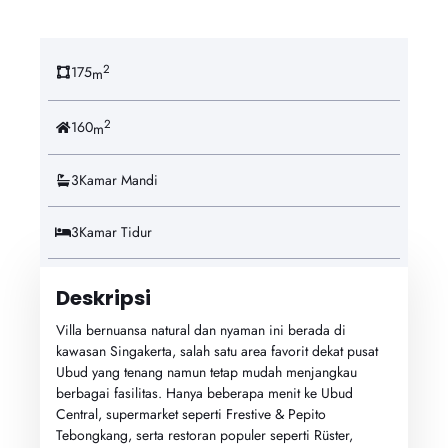
2
175
m
2
160
m
3
Kamar Mandi
3
Kamar Tidur
Deskripsi
Villa bernuansa natural dan nyaman ini berada di
kawasan Singakerta, salah satu area favorit dekat pusat
Ubud yang tenang namun tetap mudah menjangkau
berbagai fasilitas. Hanya beberapa menit ke Ubud
Central, supermarket seperti Frestive & Pepito
Tebongkang, serta restoran populer seperti Rüster,