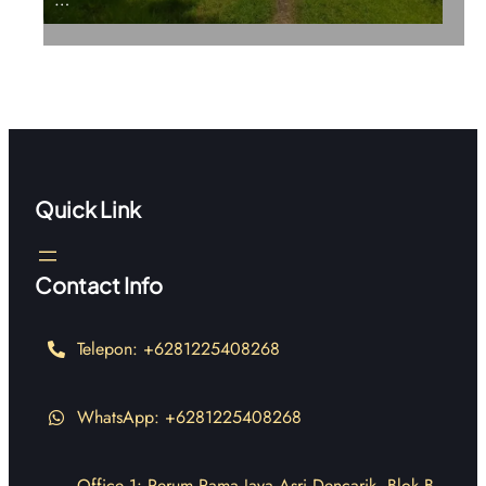
Quick Link
Contact Info
Telepon: +6281225408268
WhatsApp: +6281225408268
Office 1: Perum Rama Jaya Asri Dencarik, Blok B,