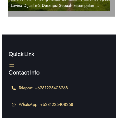
Lovina Dijual m2 Deskripsi Sebuah kesempatan …
Quick Link
Contact Info
Telepon: +6281225408268
WhatsApp: +6281225408268