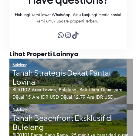
Hubungi kami lewat WhatsApp! Atau kunjungi media sosial
kami untuk update properti terbaru.
WhatsApp
Instagram
TikTok
Lihat Properti Lainnya
Buleleng
Tanah Strategis Dekat Pantai
Lovina
BLT0102 Area Lovina, Buleleng, Bali Utara Dijual /are
Dijual 15 Are IDR USD Dijual 12.79 Are IDR USD…
Buleleng
Tanah Beachfront Eksklusif di
Buleleng
BLT0101 Pantai Sang Rama, 25 menit ke barat dari pusat