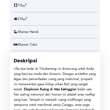
2
115
m
2
215
m
3
Kamar Mandi
3
Kamar Tidur
Deskripsi
villa dua lantai di Tibubeneng ini dirancang untuk Anda
yang berjiwa muda dan dinamis. Dengan arsitektur yang
tegas dan pemanfaatan ruang yang maksimal, properti
ini menawarkan gaya hidup urban Bali yang sangat
kental.
Eksplorasi Ruang di Atas Ketinggian
Salah satu
fitur paling menonjol dari hunian ini adalah area
rooftop
yang luas. Tempat ini menjadi ruang multifungsi yang
sempurna untuk menikmati senja Canggu, area yoga
pagi, atau sekadar tempat bersantai bersama kerabat di