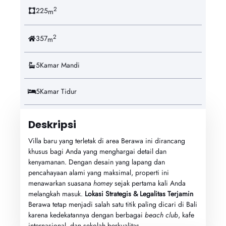
2
225
m
2
357
m
5
Kamar Mandi
5
Kamar Tidur
Deskripsi
Villa baru yang terletak di area Berawa ini dirancang
khusus bagi Anda yang menghargai detail dan
kenyamanan. Dengan desain yang lapang dan
pencahayaan alami yang maksimal, properti ini
menawarkan suasana
homey
sejak pertama kali Anda
melangkah masuk.
Lokasi Strategis & Legalitas Terjamin
Berawa tetap menjadi salah satu titik paling dicari di Bali
karena kedekatannya dengan berbagai
beach club
, kafe
internasional, dan sekolah berkualitas.