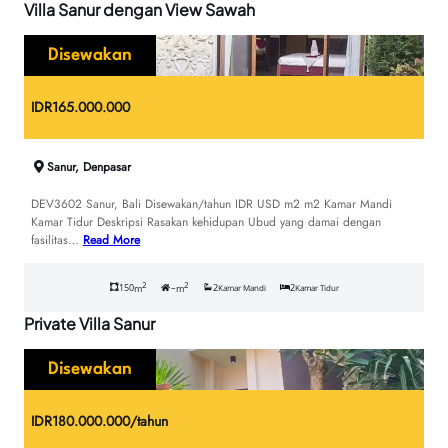
Villa Sanur dengan View Sawah
Disewakan
IDR
165.000.000
Sanur, Denpasar
DEV3602 Sanur, Bali Disewakan/tahun IDR USD m2 m2 Kamar Mandi
Kamar Tidur Deskripsi Rasakan kehidupan Ubud yang damai dengan
fasilitas…
Read More
2
2
150
–
2
2
m
m
Kamar Mandi
Kamar Tidur
Private Villa Sanur
Disewakan
IDR
180.000.000/tahun