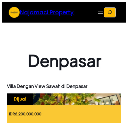
Skip
S
Najamaci Property
to
e
content
a
r
c
h
Denpasar
Villa Dengan View Sawah di Denpasar
Dijual
IDR
6.200.000.000