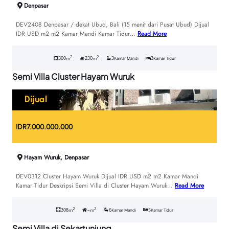
Denpasar
DEV2408 Denpasar / dekat Ubud, Bali (15 menit dari Pusat Ubud) Dijual
IDR USD m2 m2 Kamar Mandi Kamar Tidur…
Read More
2
2
300
230
3
3
m
m
Kamar Mandi
Kamar Tidur
Semi Villa Cluster Hayam Wuruk
Dijual
IDR
7.000.000.000
Hayam Wuruk, Denpasar
DEV0312 Cluster Hayam Wuruk Dijual IDR USD m2 m2 Kamar Mandi
Kamar Tidur Deskripsi Semi Villa di Cluster Hayam Wuruk…
Read More
2
2
308
–
6
5
m
m
Kamar Mandi
Kamar Tidur
Semi Villa di Sekartunjung