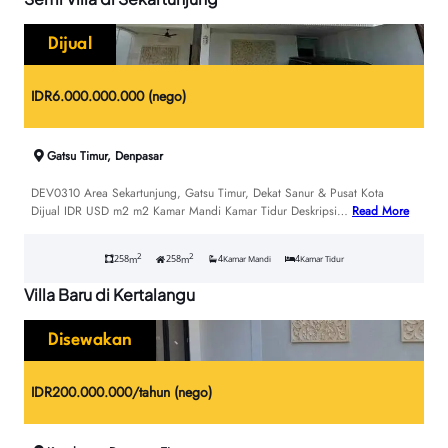
Dijual
IDR
6.000.000.000 (nego)
Gatsu Timur, Denpasar
DEV0310 Area Sekartunjung, Gatsu Timur, Dekat Sanur & Pusat Kota
Dijual IDR USD m2 m2 Kamar Mandi Kamar Tidur Deskripsi…
Read More
2
2
258
258
4
4
m
m
Kamar Mandi
Kamar Tidur
Villa Baru di Kertalangu
Disewakan
IDR
200.000.000/tahun (nego)