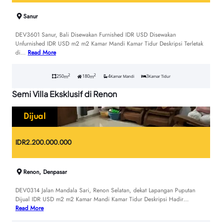
Sanur
DEV3601 Sanur, Bali Disewakan Furnished IDR USD Disewakan
Unfurnished IDR USD m2 m2 Kamar Mandi Kamar Tidur Deskripsi Terletak
di…
Read More
2
2
250
180
4
3
m
m
Kamar Mandi
Kamar Tidur
Semi Villa Eksklusif di Renon
Dijual
IDR
2.200.000.000
Renon, Denpasar
DEV0314 Jalan Mandala Sari, Renon Selatan, dekat Lapangan Puputan
Dijual IDR USD m2 m2 Kamar Mandi Kamar Tidur Deskripsi Hadir…
Read More