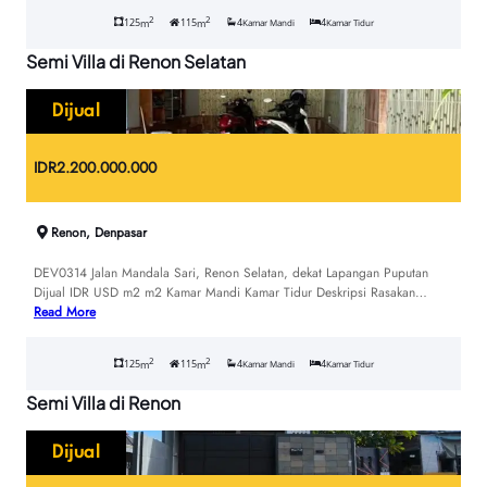
2
2
125
115
4
4
m
m
Kamar Mandi
Kamar Tidur
Semi Villa di Renon Selatan
Dijual
IDR
2.200.000.000
Renon, Denpasar
DEV0314 Jalan Mandala Sari, Renon Selatan, dekat Lapangan Puputan
Dijual IDR USD m2 m2 Kamar Mandi Kamar Tidur Deskripsi Rasakan…
Read More
2
2
125
115
4
4
m
m
Kamar Mandi
Kamar Tidur
Semi Villa di Renon
Dijual