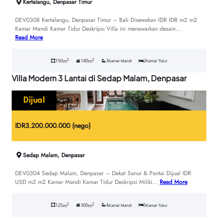
Kertalangu, Denpasar Timur
DEV0308 Kertalangu, Denpasar Timur – Bali Disewakan IDR IDR m2 m2
Kamar Mandi Kamar Tidur Deskripsi Villa ini menawarkan desain…
Read More
2
2
150
140
3
2
m
m
Kamar Mandi
Kamar Tidur
Villa Modern 3 Lantai di Sedap Malam, Denpasar
Dijual
IDR
3.200.000.000 (nego)
Sedap Malam, Denpasar
DEV0304 Sedap Malam, Denpasar – Dekat Sanur & Pantai Dijual IDR
USD m2 m2 Kamar Mandi Kamar Tidur Deskripsi Miliki…
Read More
2
2
125
300
4
5
m
m
Kamar Mandi
Kamar Tidur